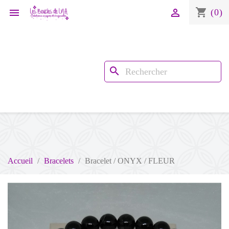
shopping_cart


(0)
search
Accueil
Bracelets
Bracelet / ONYX / FLEUR