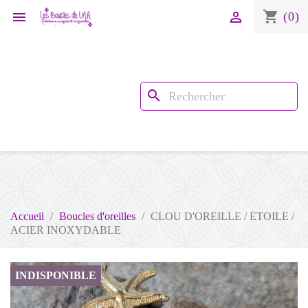
shopping_cart


(0)
search
Accueil
Boucles d'oreilles
CLOU D'OREILLE / ETOILE /
ACIER INOXYDABLE
INDISPONIBLE