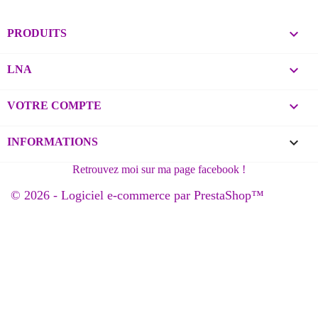

PRODUITS

LNA

VOTRE COMPTE
keyboard_arrow_down
INFORMATIONS
© 2026 - Logiciel e-commerce par PrestaShop™