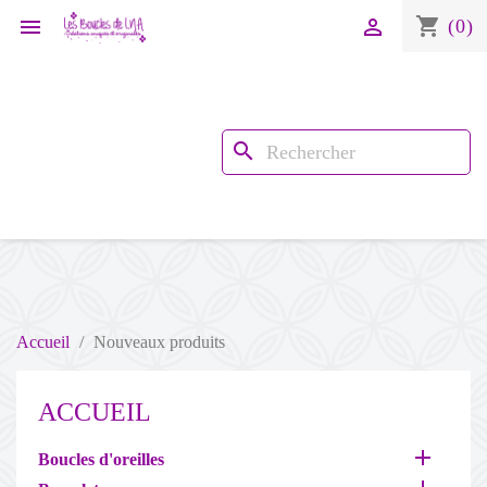
shopping_cart


(0)
search
Accueil
Nouveaux produits
ACCUEIL

Boucles d'oreilles