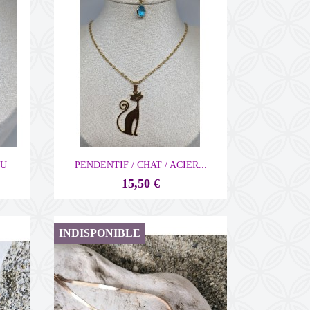

Aperçu rapide
EU
PENDENTIF / CHAT / ACIER...
15,50 €
INDISPONIBLE