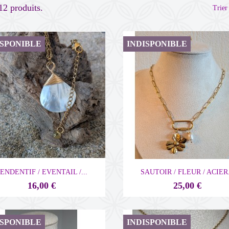
 12 produits.
Trier 
ISPONIBLE
INDISPONIBLE


Aperçu rapide
Aperçu rapide
ENDENTIF / EVENTAIL /...
SAUTOIR / FLEUR / ACIER.
16,00 €
25,00 €
ISPONIBLE
INDISPONIBLE