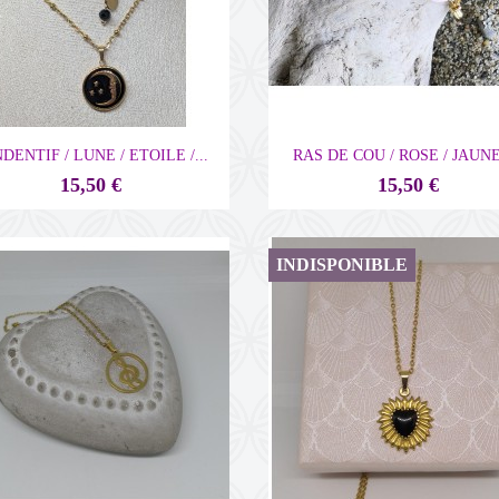


Aperçu rapide
Aperçu rapide
DENTIF / LUNE / ETOILE /...
RAS DE COU / ROSE / JAUNE 
15,50 €
15,50 €
INDISPONIBLE