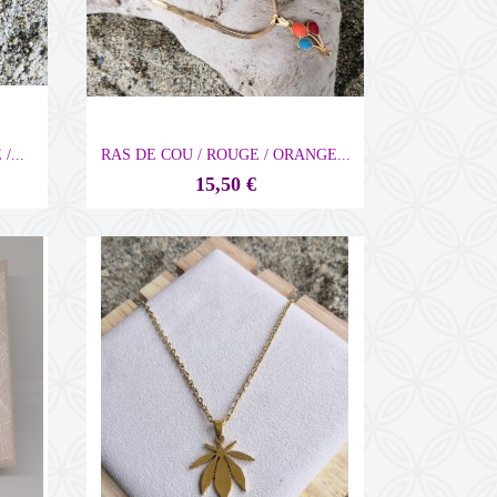

Aperçu rapide
/...
RAS DE COU / ROUGE / ORANGE...
15,50 €