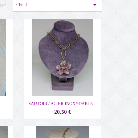

par :
Choisir

Aperçu rapide
..
SAUTOIR / ACIER INOXYDABLE...
20,50 €