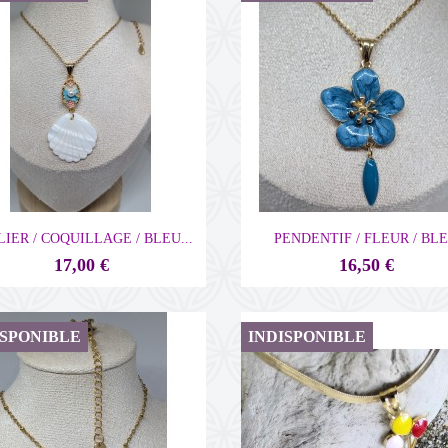


Aperçu rapide
Aperçu rapide
IER / COQUILLAGE / BLEU...
PENDENTIF / FLEUR / BL
17,00 €
16,50 €
ISPONIBLE
INDISPONIBLE