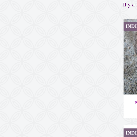
Il y a
IND
P
IND