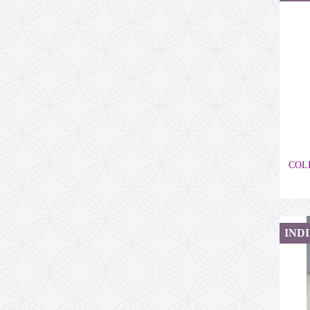
COLL
IND