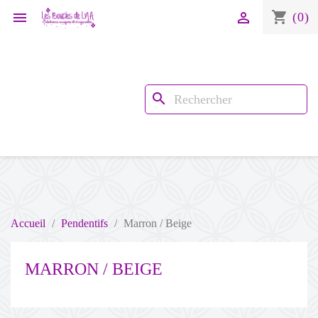
shopping_cart


(0)
search
Accueil
Pendentifs
Marron / Beige
MARRON / BEIGE